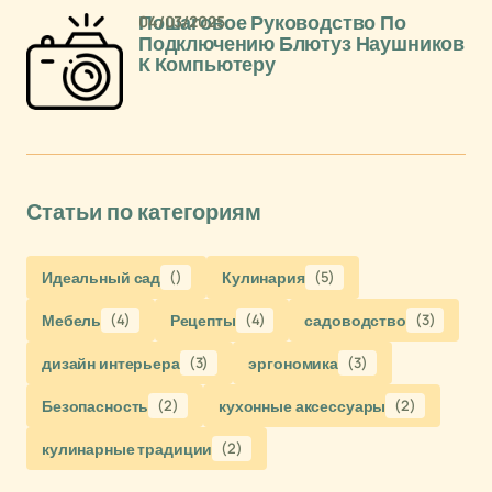
04/03/2025
Пошаговое Руководство По
Подключению Блютуз Наушников
К Компьютеру
Статьи по категориям
Идеальный сад
()
Кулинария
(5)
Мебель
(4)
Рецепты
(4)
садоводство
(3)
дизайн интерьера
(3)
эргономика
(3)
Безопасность
(2)
кухонные аксессуары
(2)
кулинарные традиции
(2)