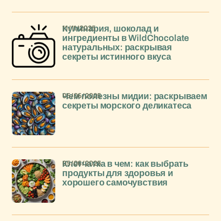
11/11/2025
Кулинария, шоколад и
ингредиенты в WildChocolate
натуральных: раскрывая
секреты истинного вкуса
05/06/2025
Чем полезны мидии: раскрываем
секреты морского деликатеса
05/06/2025
Клетчатка в чем: как выбрать
продукты для здоровья и
хорошего самочувствия