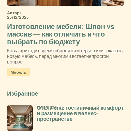
Автор:
25/12/2025
Изготовление мебели: Шпон vs
массив — как отличить и что
выбрать по бюджету
Когда приходит время обновить интерьер или заказать
новую мебель, перед многими встает непростой
вопрос:
Мебель
Избранное
11/11/2025
Отели спа: гостиничный комфорт
и размещение в велнес-
пространстве