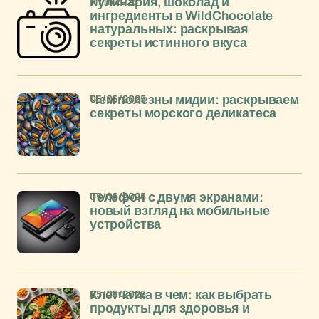
11/11/2025
Кулинария, шоколад и
ингредиенты в WildChocolate
натуральных: раскрывая
секреты истинного вкуса
05/06/2025
Чем полезны мидии: раскрываем
секреты морского деликатеса
05/06/2025
Телефон с двумя экранами:
новый взгляд на мобильные
устройства
05/06/2025
Клетчатка в чем: как выбрать
продукты для здоровья и