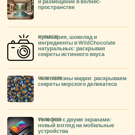
и размещение в велнес-
пространстве
11/11/2025
Кулинария, шоколад и
ингредиенты в WildChocolate
натуральных: раскрывая
секреты истинного вкуса
05/06/2025
Чем полезны мидии: раскрываем
секреты морского деликатеса
05/06/2025
Телефон с двумя экранами:
новый взгляд на мобильные
устройства