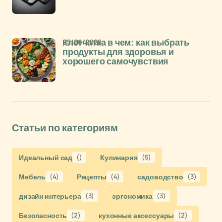
05/06/2025
Клетчатка в чем: как выбрать
продукты для здоровья и
хорошего самочувствия
Статьи по категориям
Идеальный сад
()
Кулинария
(5)
Мебель
(4)
Рецепты
(4)
садоводство
(3)
дизайн интерьера
(3)
эргономика
(3)
Безопасность
(2)
кухонные аксессуары
(2)