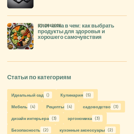
05/06/2025
Клетчатка в чем: как выбрать
продукты для здоровья и
хорошего самочувствия
Статьи по категориям
Идеальный сад
()
Кулинария
(5)
Мебель
(4)
Рецепты
(4)
садоводство
(3)
дизайн интерьера
(3)
эргономика
(3)
Безопасность
(2)
кухонные аксессуары
(2)