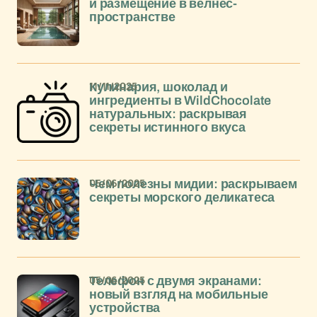
и размещение в велнес-
пространстве
11/11/2025
Кулинария, шоколад и
ингредиенты в WildChocolate
натуральных: раскрывая
секреты истинного вкуса
05/06/2025
Чем полезны мидии: раскрываем
секреты морского деликатеса
05/06/2025
Телефон с двумя экранами:
новый взгляд на мобильные
устройства