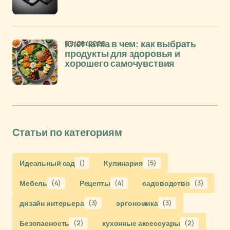
05/06/2025
Клетчатка в чем: как выбрать
продукты для здоровья и
хорошего самочувствия
Статьи по категориям
Идеальный сад
()
Кулинария
(5)
Мебель
(4)
Рецепты
(4)
садоводство
(3)
дизайн интерьера
(3)
эргономика
(3)
Безопасность
(2)
кухонные аксессуары
(2)