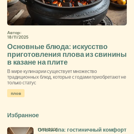
Автор:
18/11/2025
Основные блюда: искусство
приготовления плова из свинины
в казане на плите
В мире кулинарии существует множество
традиционных блюд, которые с годами приобретают не
только статус
плов
Избранное
11/11/2025
Отели спа: гостиничный комфорт