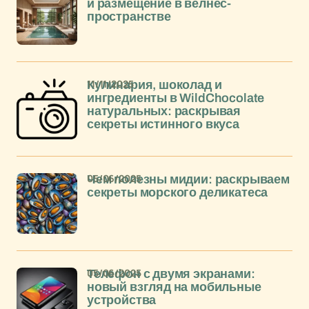
и размещение в велнес-
пространстве
11/11/2025
Кулинария, шоколад и
ингредиенты в WildChocolate
натуральных: раскрывая
секреты истинного вкуса
05/06/2025
Чем полезны мидии: раскрываем
секреты морского деликатеса
05/06/2025
Телефон с двумя экранами:
новый взгляд на мобильные
устройства